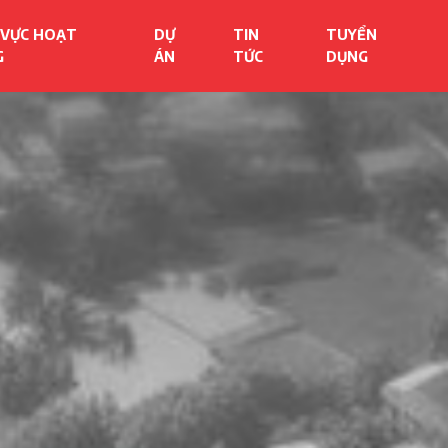
 VỰC HOẠT
DỰ
TIN
TUYỂN
G
ÁN
TỨC
DỤNG