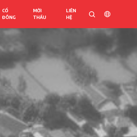
CỔ
MỜI
LIÊN
ĐÔNG
THẦU
HỆ