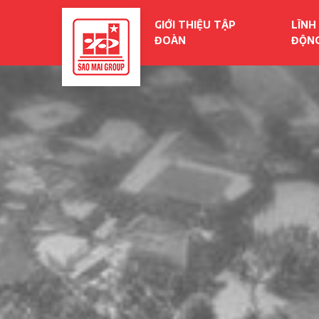
GIỚI THIỆU TẬP
LĨNH
ĐOÀN
ĐỘN