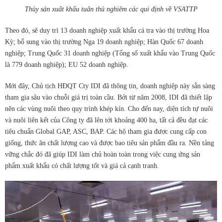
Thủy sản xuất khẩu tuân thủ nghiêm các qui định về VSATTP
Theo đó, sẽ duy trì 13 doanh nghiệp xuất khẩu cá tra vào thị trường Hoa
Kỳ; bổ sung vào thị trường Nga 19 doanh nghiệp; Hàn Quốc 67 doanh
nghiệp; Trung Quốc 31 doanh nghiệp (Tổng số xuất khẩu vào Trung Quốc
là 779 doanh nghiệp); EU 52 doanh nghiệp.
Mới đây, Chủ tịch HĐQT Cty IDI đã thông tin, doanh nghiệp này sẵn sàng
tham gia sâu vào chuỗi giá trị toàn cầu. Bởi từ năm 2008, IDI đã thiết lập
nên các vùng nuôi theo quy trình khép kín. Cho đến nay, diện tích tự nuôi
và nuôi liên kết của Công ty đã lên tới khoảng 400 ha, tất cả đều đạt các
tiêu chuẩn Global GAP, ASC, BAP. Các hộ tham gia được cung cấp con
giống, thức ăn chất lượng cao và được bao tiêu sản phẩm đầu ra. Nền tảng
vững chắc đó đã giúp IDI làm chủ hoàn toàn trong việc cung ứng sản
phẩm xuất khẩu có chất lượng tốt và giá cả cạnh tranh.