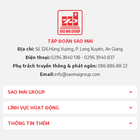
TẬP ĐOÀN SAO MAI
Địa chỉ:
Số 326 Hùng Vương, P. Long Xuyên, An Giang
Điện thoại:
0296 3840 138 - 0296 3940 837
Phụ trách truyền thông & phát ngôn:
086 886 88 22
Email:
info@saomaigroup.com
SAO MAI GROUP
Hotline 01:
0296 3840138
LĨNH VỰC HOẠT ĐỘNG
Hotline 02:
THÔNG TIN THÊM
0296 3940 837