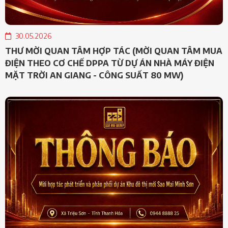
30.05.2026
THƯ MỜI QUAN TÂM HỢP TÁC (MỜI QUAN TÂM MUA
ĐIỆN THEO CƠ CHẾ DPPA TỪ DỰ ÁN NHÀ MÁY ĐIỆN
MẶT TRỜI AN GIANG - CÔNG SUẤT 80 MW)