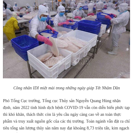
Công nhân IDI miệt mài trong những ngày giáp Tết Nhâm Dần
Phó Tổng Cục trưởng, Tổng cục Thủy sản Nguyễn Quang Hùng nhận
định, năm 2022 tình hình dịch bệnh COVID-19 vẫn còn diễn biến phức tạp
thì khó khăn, thách thức còn là yêu cầu ngày càng cao về an toàn thực
phẩm và truy xuất nguồn gốc của các thị trường. Toàn ngành vẫn đặt ra chỉ
tiêu tổng sản lượng thủy sản năm nay đạt khoảng 8,73 triệu tấn, kim ngạch