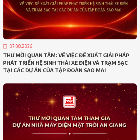
07.08.2026
THƯ MỜI QUAN TÂM: VỀ VIỆC ĐỀ XUẤT GIẢI PHÁP
PHÁT TRIỂN HỆ SINH THÁI XE ĐIỆN VÀ TRẠM SẠC
TẠI CÁC DỰ ÁN CỦA TẬP ĐOÀN SAO MAI