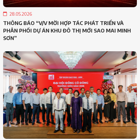
28.05.2026
THÔNG BÁO “V/V MỜI HỢP TÁC PHÁT TRIỂN VÀ
PHÂN PHỐI DỰ ÁN KHU ĐÔ THỊ MỚI SAO MAI MINH
SƠN”