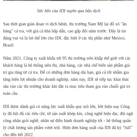
Sức bền của IDI xuyên qua bão dịch
Sau thời gian gián đoạn vì dịch bệnh, thị trường Nam Mỹ lại đổ xô “ăn
hàng” cá tra, với giá cả khá hấp dẫn, cao gấp đôi năm trước. Đây là tin
đáng vui và là lợi thế lớn cho IDI, đặc biệt ở các thị phần như Mexico,
Brazil.
Năm 2021, Công ty xuất khẩu tới 95 thị trường trên khắp thế giới với các
khách hàng là hệ thống siêu thị, nhà hàng, các nhà chế biến sản phẩm giá
trị gia tăng từ cá tra. Để có những đơn hàng dài hạn, giá cả tốt nhằm gia
tăng biên lợi nhuận cho doanh nghiệp, năm nay, IDI sẽ tiếp tục khai thác
sâu vào các thị trường khác khi đặt ra mục tiêu tham gia vào chuỗi giá trị
toàn cầu.
IDI được đánh giá có năng lực xuất khẩu quy mô lớn, bởi hiện nay Công
ty đã hội đủ các tiêu chí; từ sản xuất khép kín, công nghệ hiện đại, đội ngũ
công nhân giỏi nghề, nhân sự điều hành doanh nghiệp tốt - hệ thống quản
lý chất lượng sản phẩm vượt trội. Hiện đơn hàng xuất của IDI đã ký “full”
cho đến hết 2022.