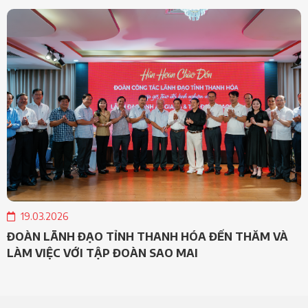
19.03.2026
ĐOÀN LÃNH ĐẠO TỈNH THANH HÓA ĐẾN THĂM VÀ
LÀM VIỆC VỚI TẬP ĐOÀN SAO MAI