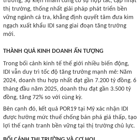
trường,
Sự kiện nhằm củng cố
sự
hợp tác, cập nhật
thị trường, thống nhất giải pháp phát triển bền
vững ngành cá tra
,
khẳng định quyết tâm đưa kim
ngạch xuất khẩu IDI sang giai đoạn tăng trưởng
mới.
THÀNH QUẢ KINH DOANH ẤN TƯỢNG
Trong bối cảnh kinh tế thế giới
nhiều
biến động,
IDI vẫn duy trì tốc độ tăng trưởng mạnh mẽ
:
Năm
2024, doanh thu hợp nhất đạt gần
7.200 tỷ đồng
.
6
tháng đầu năm 2025, doanh thu đạt gần
3.500 tỷ
đồng
, tăng
72%
so với cùng kỳ.
Bên cạnh đó, kết quả
POR19 tại Mỹ
xác nhận IDI
được hưởng
mức thuế chống bán phá giá thấp
, tạo
lợi thế cạnh tranh bền vững tại thị trường chủ lực.
BỐI CẢNH THỊ TRƯỜNG VÀ CƠ HỘI