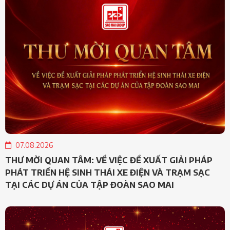
07.08.2026
THƯ MỜI QUAN TÂM: VỀ VIỆC ĐỀ XUẤT GIẢI PHÁP
PHÁT TRIỂN HỆ SINH THÁI XE ĐIỆN VÀ TRẠM SẠC
TẠI CÁC DỰ ÁN CỦA TẬP ĐOÀN SAO MAI