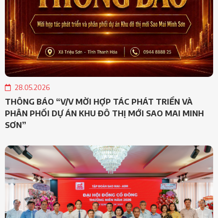
28.05.2026
THÔNG BÁO “V/V MỜI HỢP TÁC PHÁT TRIỂN VÀ
PHÂN PHỐI DỰ ÁN KHU ĐÔ THỊ MỚI SAO MAI MINH
SƠN”