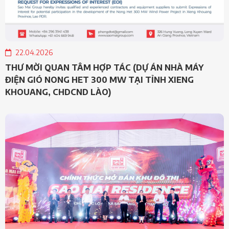
22.04.2026
THƯ MỜI QUAN TÂM HỢP TÁC (DỰ ÁN NHÀ MÁY
ĐIỆN GIÓ NONG HET 300 MW TẠI TỈNH XIENG
KHOUANG, CHDCND LÀO)