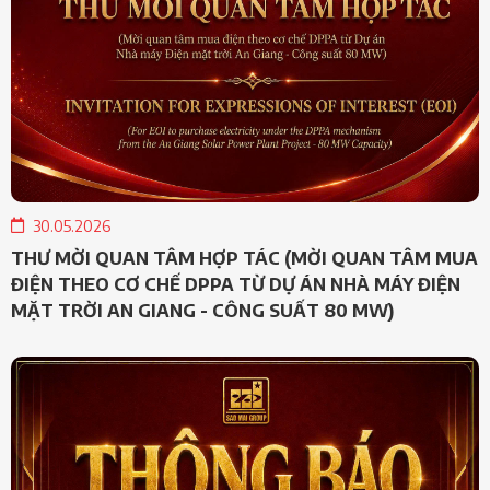
30.05.2026
THƯ MỜI QUAN TÂM HỢP TÁC (MỜI QUAN TÂM MUA
ĐIỆN THEO CƠ CHẾ DPPA TỪ DỰ ÁN NHÀ MÁY ĐIỆN
MẶT TRỜI AN GIANG - CÔNG SUẤT 80 MW)