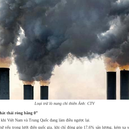
Loại trừ lò nung chỉ thiên Ảnh: CTV
hát thải ròng bằng 0”
g khi Việt Nam và Trung Quốc đang làm điều ngược lại.
thứ yếu trong lưới điện quốc gia, khi chỉ đóng góp 17,6% sản lượng, kém xa s