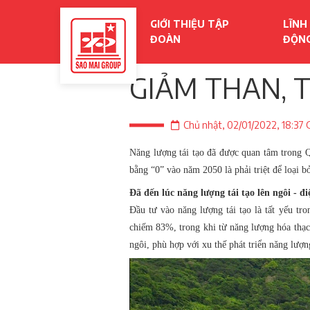
GIỚI THIỆU TẬP
LĨNH
ĐOÀN
ĐỘN
GIẢM THAN, 
Chủ nhật, 02/01/2022, 18:37
Năng lượng tái tạo đã được quan tâm trong Q
bằng “0” vào năm 2050 là phải triệt để loại 
Đã đến lúc năng lượng tái tạo lên ngôi - đi
Đầu tư vào năng lượng tái tạo là tất yếu tro
chiếm 83%, trong khi từ năng lượng hóa thạc
ngôi, phù hợp với xu thế phát triển năng lượng