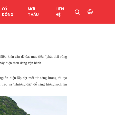
CỔ
MỜI
LIÊN
ĐÔNG
THẦU
HỆ
iều kiện cần để đạt mục tiêu “phát thải ròng
máy điện than đang vận hành.
 nguồn điện lắp đặt mới từ năng lượng tái tạo
 trào và “nhường đất” để năng lượng sạch lên