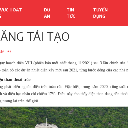
 VỰC HOẠT
DỰ
TIN
TUYỂN
G
ÁN
TỨC
DỤNG
TĂNG TÁI TẠO
 GMT+7
uy hoạch điện VIII (phiên bản mới nhất tháng 11/2021) sau 3 lần chỉnh sửa. Đ
bỏ toàn bộ các dự án nhiệt điện xây mới sau 2021, từng bước đóng cửa các nhà 
ện than thoái trào
ng phát triển nguồn điện trên toàn cầu. Đặc biệt, trong năm 2020, công suất
h và điện hạt nhân chỉ chiếm 17%. Điều này cho thấy điện than đang dần thoái
 tương lai trên thế giới.