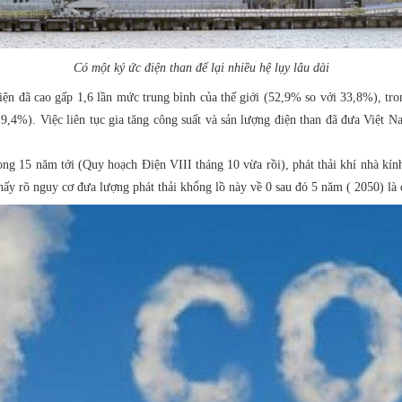
Có một ký ức điện than để lại nhiều hệ lụy lâu dài
ện đã cao gấp 1,6 lần mức trung bình của thế giới (52,9% so với 33,8%), tron
 9,4%). Việc liên tục gia tăng công suất và sản lượng điện than đã đưa Việt
ng 15 năm tới (Quy hoạch Điện VIII tháng 10 vừa rồi), phát thải khí nhà kính
ấy rõ nguy cơ đưa lượng phát thải khổng lồ này về 0 sau đó 5 năm ( 2050) là đ