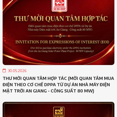
30.05.2026
THƯ MỜI QUAN TÂM HỢP TÁC (MỜI QUAN TÂM MUA
ĐIỆN THEO CƠ CHẾ DPPA TỪ DỰ ÁN NHÀ MÁY ĐIỆN
MẶT TRỜI AN GIANG - CÔNG SUẤT 80 MW)