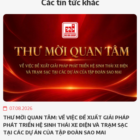
Các tin tức khác
07.08.2026
THƯ MỜI QUAN TÂM: VỀ VIỆC ĐỀ XUẤT GIẢI PHÁP
PHÁT TRIỂN HỆ SINH THÁI XE ĐIỆN VÀ TRẠM SẠC
TẠI CÁC DỰ ÁN CỦA TẬP ĐOÀN SAO MAI