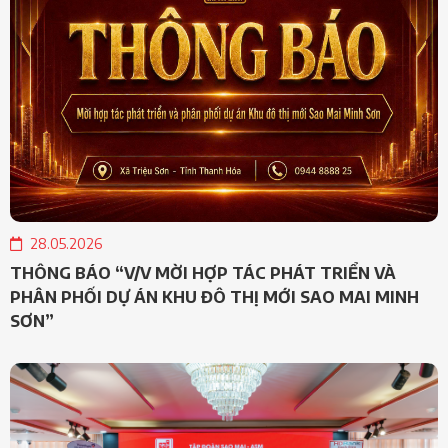
28.05.2026
THÔNG BÁO “V/V MỜI HỢP TÁC PHÁT TRIỂN VÀ
PHÂN PHỐI DỰ ÁN KHU ĐÔ THỊ MỚI SAO MAI MINH
SƠN”