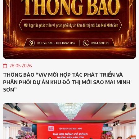
28.05.2026
THÔNG BÁO “V/V MỜI HỢP TÁC PHÁT TRIỂN VÀ
PHÂN PHỐI DỰ ÁN KHU ĐÔ THỊ MỚI SAO MAI MINH
SƠN”