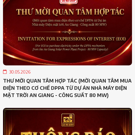
30.05.2026
THƯ MỜI QUAN TÂM HỢP TÁC (MỜI QUAN TÂM MUA
ĐIỆN THEO CƠ CHẾ DPPA TỪ DỰ ÁN NHÀ MÁY ĐIỆN
MẶT TRỜI AN GIANG - CÔNG SUẤT 80 MW)