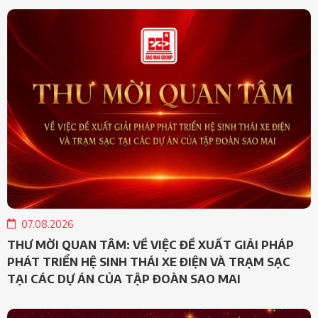
07.08.2026
THƯ MỜI QUAN TÂM: VỀ VIỆC ĐỀ XUẤT GIẢI PHÁP
PHÁT TRIỂN HỆ SINH THÁI XE ĐIỆN VÀ TRẠM SẠC
TẠI CÁC DỰ ÁN CỦA TẬP ĐOÀN SAO MAI