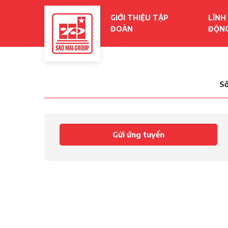
GIỚI THIỆU TẬP
LĨNH
ĐOÀN
ĐỘN
Số
Gửi ứng tuyển