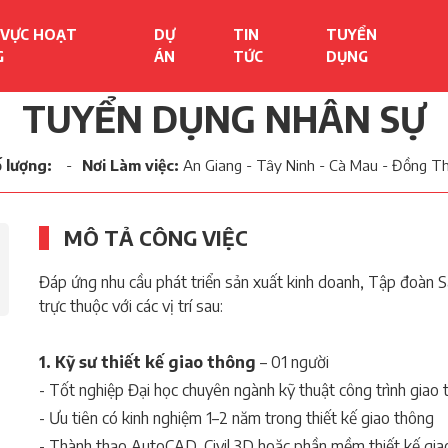
 VỰC HOẠT
DỰ
TIN
TUYỂN
G
ÁN
TỨC
DỤNG
TUYỂN DỤNG NHÂN SỰ
 lượng:
Nơi Làm việc:
An Giang - Tây Ninh - Cà Mau - Đồng T
MÔ TẢ CÔNG VIỆC
Đáp ứng nhu cầu phát triển sản xuất kinh doanh, Tập đoàn S
trực thuộc với các vị trí sau:
1. Kỹ sư thiết kế giao thông
– 01 người
- Tốt nghiệp Đại học chuyên ngành kỹ thuật công trình gia
- Ưu tiên có kinh nghiệm 1–2 năm trong thiết kế giao thông
- Thành thạo AutoCAD, Civil 3D hoặc phần mềm thiết kế gia