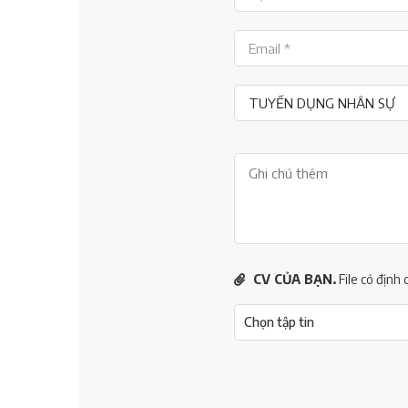
CV CỦA BẠN.
File có định
Chọn tập tin