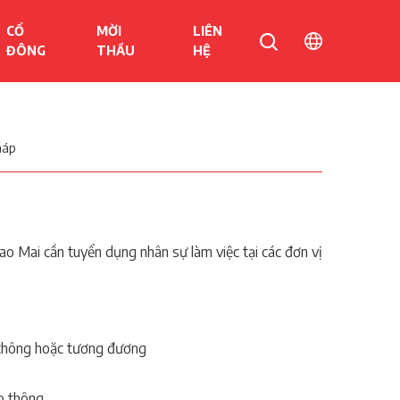
CỔ
MỜI
LIÊN
ĐÔNG
THẦU
HỆ
háp
ao Mai cần tuyển dụng nhân sự làm việc tại các đơn vị
o thông hoặc tương đương
o thông