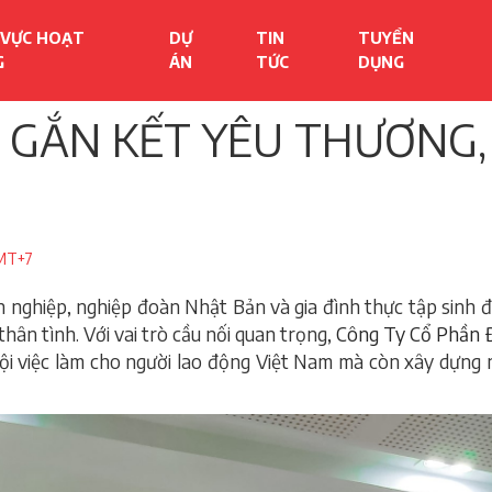
 VỰC HOẠT
DỰ
TIN
TUYỂN
G
ÁN
TỨC
DỤNG
I GẮN KẾT YÊU THƯƠNG,
GMT+7
h nghiệp, nghiệp đoàn Nhật Bản và gia đình thực tập sinh đ
thân tình. Với vai trò cầu nối quan trọng,
Công Ty Cổ Phần 
ội việc làm cho người lao động Việt Nam mà còn xây dựng