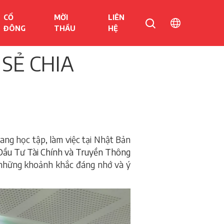
CỔ
MỜI
LIÊN
ĐÔNG
THẦU
HỆ
 SẺ CHIA
ang học tập, làm việc tại Nhật Bản
Đầu Tư Tài Chính và Truyền Thông
 những khoảnh khắc đáng nhớ và ý